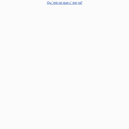
Qu`est-ce que c`est ça?